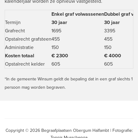
kalenderjaar worden ze opnieuw vastgesteld.
Enkel graf volwassenen
Dubbel graf vo
Termijn
30 jaar
30 jaar
Grafrecht
1695
3395
Opstalrecht grafsteen
455
455
Administratie
150
150
Kosten totaal
€ 2300
€ 4000
Opstalrecht kelder
605
605
*In de gemeente Winsum geldt de bepaling dat in een graf slechts 1
persoon mag worden begraven.
Copyright © 2026 Begraafplaatsen Obergum Halfambt | Fotografie:
Tonnis Musschenga